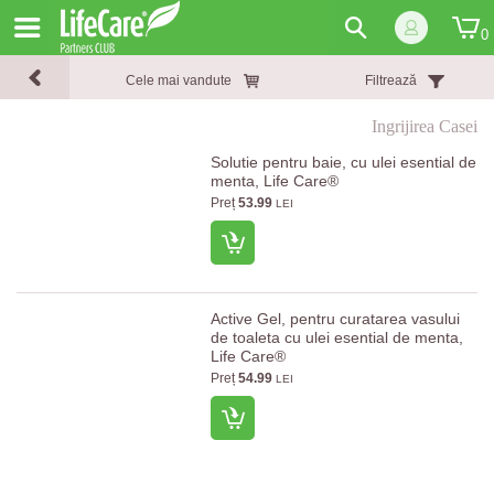
0
Cele mai vandute
Filtrează
Ingrijirea Casei
Solutie pentru baie, cu ulei esential de
menta, Life Care®
Preț
53.99
LEI
Active Gel, pentru curatarea vasului
de toaleta cu ulei esential de menta,
Life Care®
Preț
54.99
LEI